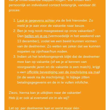
persoonlijk en individueel contact belangrijk, vandaar dit
proces:
Laat je gegevens achter
via de link hieronder. Zo
meld je je aan voor de vakantie naar keuze.
Ben je nog nooit meegeweest op onze vakanties?
Dan
bellen wij je op
(vermoedelijk in het weekend van
13 december), zodat we een beeld kunnen vormen
van de deelnemer. Zo weten we zeker dat we kunnen
inspelen op zijn/haar/hun noden.
Indien uit het telefoongesprek blijkt dat de deelnemer
mee kan op vakantie (of we je al kennen van
voorgaande jaren en de vakantie is een match), krijgt
u een
officiële bevestiging van de inschrijving via mai
l
(in de week na de inschrijving). In bijlage zitten
betalingsgegevens en de in te vullen infofiche.
Ziezo, hierna kan je uitkijken naar de vakantie!
Heb jij er ook al evenveel zin in als wij?
Let op: per deelnemer kan er eerst maar één