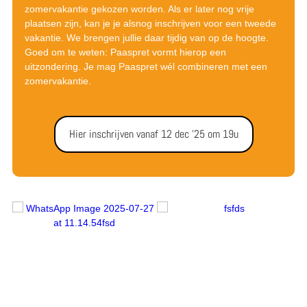
zomervakantie gekozen worden. Als er later nog vrije
plaatsen zijn, kan je je alsnog inschrijven voor een tweede
vakantie. We brengen jullie daar tijdig van op de hoogte.
Goed om te weten: Paaspret vormt hierop een
uitzondering. Je mag Paaspret wél combineren met een
zomervakantie.
Hier inschrijven vanaf 12 dec '25 om 19u