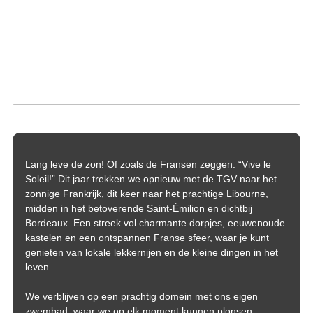
Lang leve de zon! Of zoals de Fransen zeggen: “Vive le
Soleil!” Dit jaar trekken we opnieuw met de TGV naar het
zonnige Frankrijk, dit keer naar het prachtige Libourne,
midden in het betoverende Saint-Émilion en dichtbij
Bordeaux. Een streek vol charmante dorpjes, eeuwenoude
kastelen en een ontspannen Franse sfeer, waar je kunt
genieten van lokale lekkernijen en de kleine dingen in het
leven.
We verblijven op een prachtig domein met ons eigen
zwembad, waar we op elk moment kunnen plonsen,