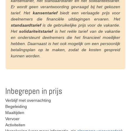
kansentarief, het standaardtarief en het solidariteitstarief.
Er wordt geen verantwoording gevraagd bij het gekozen
tarief. Het
kansentarief
biedt een verlaagde prijs voor
deelnemers die financiële uitdagingen ervaren. Het
standaardtarief
is de gebruikelijke prijs voor de vakantie.
Het
solidariteitstarief
is het reële tarief van de vakantie
en ondersteunt deelnemers die het financieel moeilijker
hebben. Daarnaast is het ook mogelijk om een persoonlijk
betalingsplan op te maken, zodat de kosten gespreid
kunnen worden.
Inbegrepen in prijs
Verblijf met overnachting
Begeleiding
Maaltijden
Vervoer
Activiteiten
Verzekering (voor meer informatie, zie
algemene voorwaarden
).